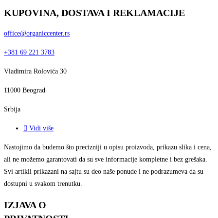
KUPOVINA, DOSTAVA I REKLAMACIJE
office@organiccenter.rs
+381 69 221 3783
Vladimira Rolovića 30
11000 Beograd
Srbija
Vidi više
Nastojimo da budemo što precizniji u opisu proizvoda, prikazu slika i cena,
ali ne možemo garantovati da su sve informacije kompletne i bez grešaka.
Svi artikli prikazani na sajtu su deo naše ponude i ne podrazumeva da su
dostupni u svakom trenutku.
IZJAVA O