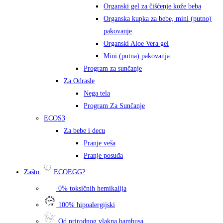
Organski gel za čišćenje kože beba
Organska kupka za bebe, mini (putno)
pakovanje
Organski Aloe Vera gel
Mini (putna) pakovanja
Program za sunčanje
Za Odrasle
Nega tela
Program Za Sunčanje
ECOS3
Za bebe i decu
Pranje veša
Pranje posuđa
Zašto
ECOEGG?
0% toksičnih hemikalija
100% hipoalergijski
Od prirodnog vlakna bambusa