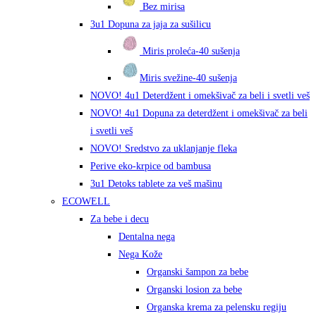
Bez mirisa
3u1 Dopuna za jaja za sušilicu
Miris proleća-40 sušenja
Miris svežine-40 sušenja
NOVO! 4u1 Deterdžent i omekšivač za beli i svetli veš
NOVO! 4u1 Dopuna za deterdžent i omekšivač za beli
i svetli veš
NOVO! Sredstvo za uklanjanje fleka
Perive eko-krpice od bambusa
3u1 Detoks tablete za veš mašinu
ECOWELL
Za bebe i decu
Dentalna nega
Nega Kože
Organski šampon za bebe
Organski losion za bebe
Organska krema za pelensku regiju