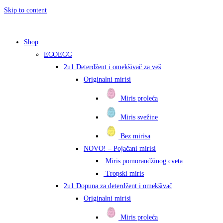
Skip to content
Shop
ECOEGG
2u1 Deterdžent i omekšivač za veš
Originalni mirisi
Miris proleća
Miris svežine
Bez mirisa
NOVO! – Pojačani mirisi
Miris pomorandžinog cveta
Tropski miris
2u1 Dopuna za deterdžent i omekšivač
Originalni mirisi
Miris proleća