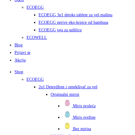
ECOEGG
ECOEGG 3u1 detoks tablete za veš mašinu
ECOEGG perive eko-krpice od bambusa
ECOEGG jaja za sušilicu
ECOWELL
Blog
Prijavi se
Akcija
Shop
ECOEGG
2u1 Deterdžent i omekšivač za veš
Originalni mirisi
Miris proleća
Miris svežine
Bez mirisa