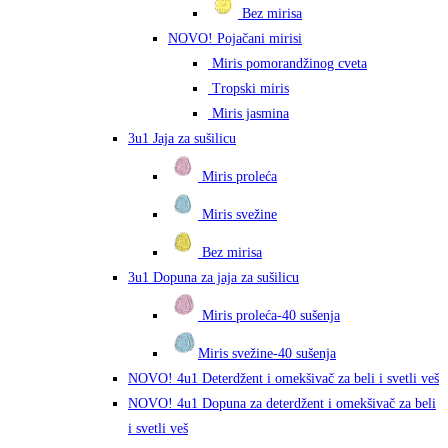
Bez mirisa
NOVO! Pojačani mirisi
Miris pomorandžinog cveta
Tropski miris
Miris jasmina
3u1 Jaja za sušilicu
Miris proleća
Miris svežine
Bez mirisa
3u1 Dopuna za jaja za sušilicu
Miris proleća-40 sušenja
Miris svežine-40 sušenja
NOVO! 4u1 Deterdžent i omekšivač za beli i svetli veš
NOVO! 4u1 Dopuna za deterdžent i omekšivač za beli
i svetli veš