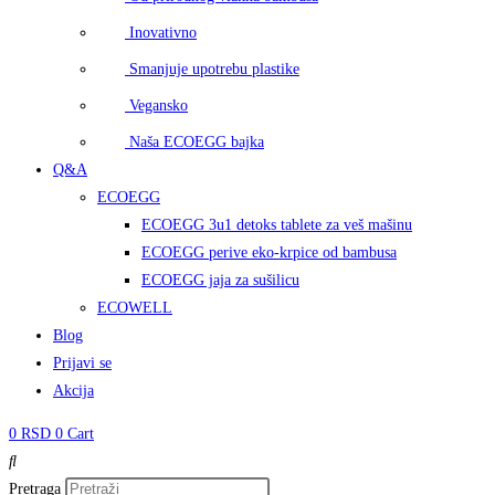
Inovativno
Smanjuje upotrebu plastike
Vegansko
Naša ECOEGG bajka
Q&A
ECOEGG
ECOEGG 3u1 detoks tablete za veš mašinu
ECOEGG perive eko-krpice od bambusa
ECOEGG jaja za sušilicu
ECOWELL
Blog
Prijavi se
Akcija
0
RSD
0
Cart
Pretraga