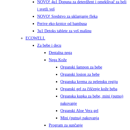
NOVO! 4u1 Dopuna za deterdžent i omekšivač za beli
i svetli veš
NOVO! Sredstvo za uklanjanje fleka
Perive eko-krpice od bambusa
3u1 Detoks tablete za veš mašinu
ECOWELL
Za bebe i decu
Dentalna nega
Nega Kože
Organski šampon za bebe
Organski losion za bebe
Organska krema za pelensku regiju
Organski gel za čišćenje kože beba
Organska kupka za bebe, mini (putno)
pakovanje
Organski Aloe Vera gel
Mini (putna) pakovanja
Program za sunčanje