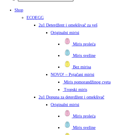
Shop
ECOEGG
2u1 Deterdžent i omekšivač za veš
Originalni mirisi
Miris proleća
Miris svežine
Bez mirisa
NOVO! – Pojačani mirisi
Miris pomorandžinog cveta
Tropski miris
2u1 Dopuna za deterdžent i omekšivač
Originalni mirisi
Miris proleća
Miris svežine