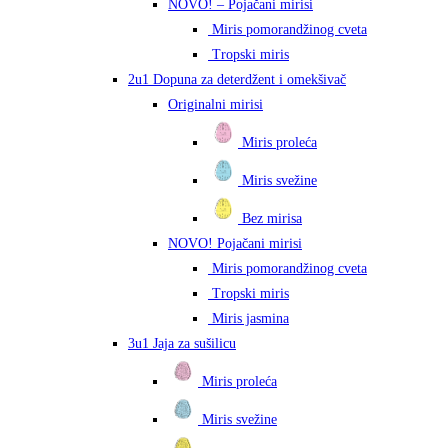
NOVO! – Pojačani mirisi
Miris pomorandžinog cveta
Tropski miris
2u1 Dopuna za deterdžent i omekšivač
Originalni mirisi
Miris proleća
Miris svežine
Bez mirisa
NOVO! Pojačani mirisi
Miris pomorandžinog cveta
Tropski miris
Miris jasmina
3u1 Jaja za sušilicu
Miris proleća
Miris svežine