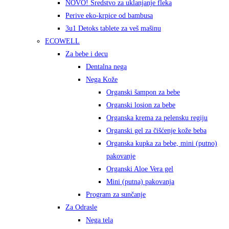
NOVO! Sredstvo za uklanjanje fleka
Perive eko-krpice od bambusa
3u1 Detoks tablete za veš mašinu
ECOWELL
Za bebe i decu
Dentalna nega
Nega Kože
Organski šampon za bebe
Organski losion za bebe
Organska krema za pelensku regiju
Organski gel za čišćenje kože beba
Organska kupka za bebe, mini (putno)
pakovanje
Organski Aloe Vera gel
Mini (putna) pakovanja
Program za sunčanje
Za Odrasle
Nega tela