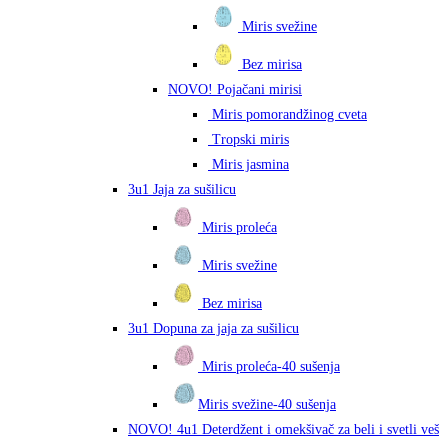
Miris svežine
Bez mirisa
NOVO! Pojačani mirisi
Miris pomorandžinog cveta
Tropski miris
Miris jasmina
3u1 Jaja za sušilicu
Miris proleća
Miris svežine
Bez mirisa
3u1 Dopuna za jaja za sušilicu
Miris proleća-40 sušenja
Miris svežine-40 sušenja
NOVO! 4u1 Deterdžent i omekšivač za beli i svetli veš