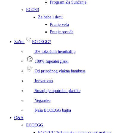
Program Za Sunčanje
ECOS3
Za bebe i decu
Pranje veša
Pranje posuđa
Zašto
ECOEGG?
0% toksičnih hemikalija
100% hipoalergijski
Od prirodnog vlakna bambusa
Inovativno
Smanjuje upotrebu plastike
Vegansko
Naša ECOEGG bajka
Q&A
ECOEGG
ECOEGG 3u1 detoks tablete za veš mašinu