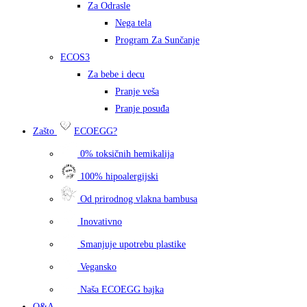
Za Odrasle
Nega tela
Program Za Sunčanje
ECOS3
Za bebe i decu
Pranje veša
Pranje posuđa
Zašto
ECOEGG?
0% toksičnih hemikalija
100% hipoalergijski
Od prirodnog vlakna bambusa
Inovativno
Smanjuje upotrebu plastike
Vegansko
Naša ECOEGG bajka
Q&A