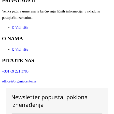
PRIVATNOSTI
Velika pažnja usmerena je ka
čuvanju ličnih informacija, u
skladu sa
postojećim zakonima.
Vidi više
O NAMA
Vidi više
PITAJTE NAS
+381 69 221 3783
office@organiccenter.rs
Newsletter popusta, poklona i
iznenađenja