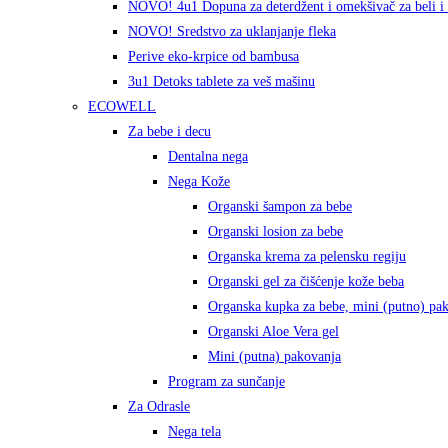
NOVO! 4u1 Dopuna za deterdžent i omekšivač za beli i s
NOVO! Sredstvo za uklanjanje fleka
Perive eko-krpice od bambusa
3u1 Detoks tablete za veš mašinu
ECOWELL
Za bebe i decu
Dentalna nega
Nega Kože
Organski šampon za bebe
Organski losion za bebe
Organska krema za pelensku regiju
Organski gel za čišćenje kože beba
Organska kupka za bebe, mini (putno) pa
Organski Aloe Vera gel
Mini (putna) pakovanja
Program za sunčanje
Za Odrasle
Nega tela