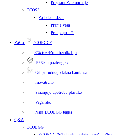
Program Za Sunčanje
ECOS3
Za bebe i decu
Pranje veša
Pranje posuđa
Zašto
ECOEGG?
0% toksičnih hemikalija
100% hipoalergijski
Od prirodnog vlakna bambusa
Inovativno
Smanjuje upotrebu plastike
Vegansko
Naša ECOEGG bajka
Q&A
ECOEGG
ECOEGG 3u1 detoks tablete za veš mašinu