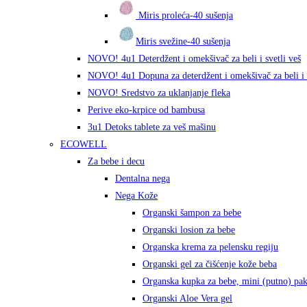
Miris proleća-40 sušenja
Miris svežine-40 sušenja
NOVO! 4u1 Deterdžent i omekšivač za beli i svetli veš
NOVO! 4u1 Dopuna za deterdžent i omekšivač za beli i s
NOVO! Sredstvo za uklanjanje fleka
Perive eko-krpice od bambusa
3u1 Detoks tablete za veš mašinu
ECOWELL
Za bebe i decu
Dentalna nega
Nega Kože
Organski šampon za bebe
Organski losion za bebe
Organska krema za pelensku regiju
Organski gel za čišćenje kože beba
Organska kupka za bebe, mini (putno) pa
Organski Aloe Vera gel