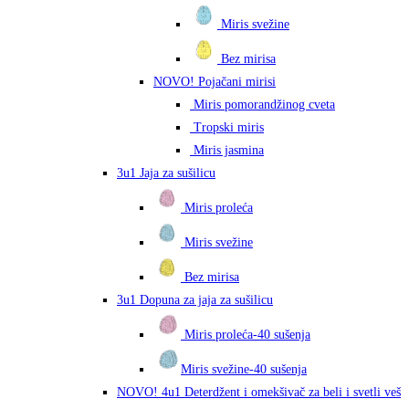
Miris svežine
Bez mirisa
NOVO! Pojačani mirisi
Miris pomorandžinog cveta
Tropski miris
Miris jasmina
3u1 Jaja za sušilicu
Miris proleća
Miris svežine
Bez mirisa
3u1 Dopuna za jaja za sušilicu
Miris proleća-40 sušenja
Miris svežine-40 sušenja
NOVO! 4u1 Deterdžent i omekšivač za beli i svetli veš