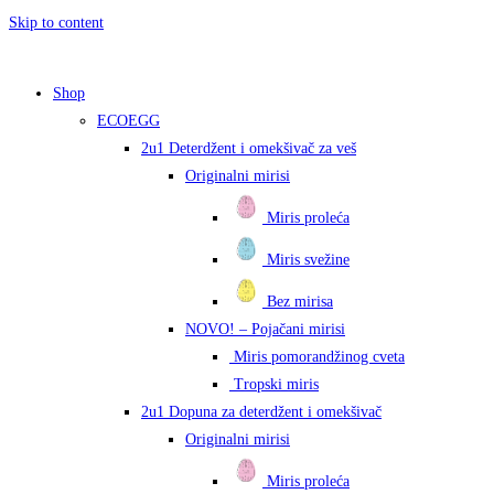
Skip to content
Shop
ECOEGG
2u1 Deterdžent i omekšivač za veš
Originalni mirisi
Miris proleća
Miris svežine
Bez mirisa
NOVO! – Pojačani mirisi
Miris pomorandžinog cveta
Tropski miris
2u1 Dopuna za deterdžent i omekšivač
Originalni mirisi
Miris proleća