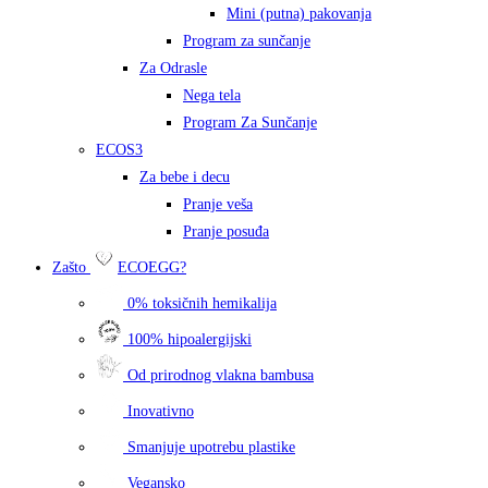
Mini (putna) pakovanja
Program za sunčanje
Za Odrasle
Nega tela
Program Za Sunčanje
ECOS3
Za bebe i decu
Pranje veša
Pranje posuđa
Zašto
ECOEGG?
0% toksičnih hemikalija
100% hipoalergijski
Od prirodnog vlakna bambusa
Inovativno
Smanjuje upotrebu plastike
Vegansko