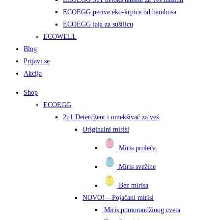
ECOEGG perive eko-krpice od bambusa
ECOEGG jaja za sušilicu
ECOWELL
Blog
Prijavi se
Akcija
Shop
ECOEGG
2u1 Deterdžent i omekšivač za veš
Originalni mirisi
Miris proleća
Miris svežine
Bez mirisa
NOVO! – Pojačani mirisi
Miris pomorandžinog cveta