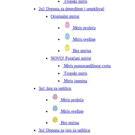
Tropski miris
2u1 Dopuna za deterdžent i omekšivač
Originalni mirisi
Miris proleća
Miris svežine
Bez mirisa
NOVO! Pojačani mirisi
Miris pomorandžinog cveta
Tropski miris
Miris jasmina
3u1 Jaja za sušilicu
Miris proleća
Miris svežine
Bez mirisa
3u1 Dopuna za jaja za sušilicu