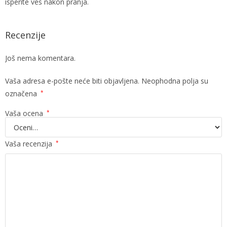
isperite veš nakon pranja.
Recenzije
Još nema komentara.
Vaša adresa e-pošte neće biti objavljena.
Neophodna polja su
označena
*
Vaša ocena
*
Vaša recenzija
*