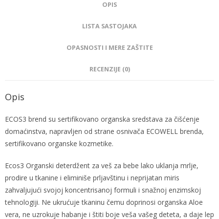
OPIS
LISTA SASTOJAKA
OPASNOSTI I MERE ZAŠTITE
RECENZIJE (0)
Opis
ECOS3 brend su sertifikovano organska sredstava za čišćenje
domaćinstva, napravljen od strane osnivača ECOWELL brenda,
sertifikovano organske kozmetike.
Ecos3 Organski deterdžent za veš za bebe lako uklanja mrlje,
prodire u tkanine i eliminiše prljavštinu i neprijatan miris
zahvaljujući svojoj koncentrisanoj formuli i snažnoj enzimskoj
tehnologiji. Ne ukrućuje tkaninu čemu doprinosi organska Aloe
vera, ne uzrokuje habanje i štiti boje veša vašeg deteta, a daje lep