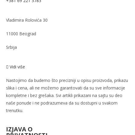
+381 69 221 3783
Vladimira Rolovića 30
11000 Beograd
Srbija
Vidi više
Nastojimo da budemo što precizniji u opisu proizvoda, prikazu
slika i cena, ali ne možemo garantovati da su sve informacije
kompletne i bez grešaka. Svi artikli prikazani na sajtu su deo
naše ponude i ne podrazumeva da su dostupni u svakom
trenutku.
IZJAVA O