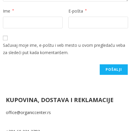
Ime
*
E-pošta
*
Sačuvaj moje ime, e-poštu i veb mesto u ovom pregledaču veba
za sledeći put kada komentarišem.
KUPOVINA, DOSTAVA I REKLAMACIJE
office@organiccenter.rs