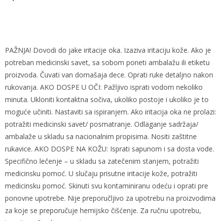
PAŽNJA! Dovodi do jake iritacije oka. Izaziva iritaciju kože. Ako je
potreban medicinski savet, sa sobom poneti ambalažu ili etiketu
proizvoda. Čuvati van domašaja dece. Oprati ruke detaljno nakon
rukovanja. AKO DOSPE U OČI: Pažljivo isprati vodom nekoliko
minuta. Ukloniti kontaktna sočiva, ukoliko postoje i ukoliko je to
moguće učiniti. Nastaviti sa ispiranjem. Ako iritacija oka ne prolazi:
potražiti medicinski savet/ posmatranje. Odlaganje sadržaja/
ambalaže u skladu sa nacionalnim propisima. Nositi zaštitne
rukavice. AKO DOSPE NA KOŽU: Isprati sapunom i sa dosta vode.
Specifično lečenje – u skladu sa zatečenim stanjem, potražiti
medicinsku pomoć. U slučaju prisutne iritacije kože, potražiti
medicinsku pomoć. Skinuti svu kontaminiranu odeću i oprati pre
ponovne upotrebe. Nije preporučljivo za upotrebu na proizvodima
za koje se preporučuje hemijsko čišćenje. Za ručnu upotrebu,