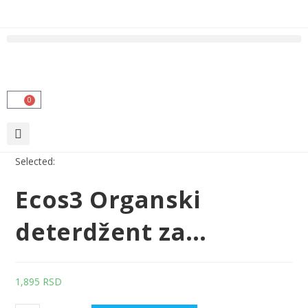
0
Selected:
Ecos3 Organski
deterdžent za…
1,895
RSD