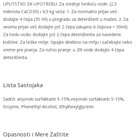
UPUTSTVO ZA UPOTREBU: Za srednje tvrdoću vode: (2,5
milimola CaCO3/l) i 4,5 kg veša: 1. Za normalno prljav veš:
dodajte 4 čepa (35 ml) u pregradu za deterdžent u mašini. 2. Za
veoma prljav veš dodajte još 2 čepa (ukupno 6 čepova = 50ml).
Za tvrdu vodu: dodajte još 2 čepa deterdženta za navedene
količine. Za teške mrlje: Sipajte direktno na mrlju i sačekajte neko
vreme pre pranja. Za ručno pranje: u 20l vode dodajte 4 čepa
deterdženta.
Lista Sastojaka
Sadrži: anjonski surfaktanti 5-15%,nejonski surfaktanti 5-15%,
Enzyme, Phenethyl Alcohol, Ethylhexylglycerin
Opasnosti i Mere Zaštite