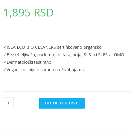
1,895
RSD
✓
ICEA ECO BIO CLEANERS sertifikovano organsko
✓
Bez izbeljivača, parfema, fosfata, boja, SLS-a i SLES-a, GMO
✓
Dermatološki testirano
✓Vegansko i nije testirano na životinjama
DODAJ U KORPU