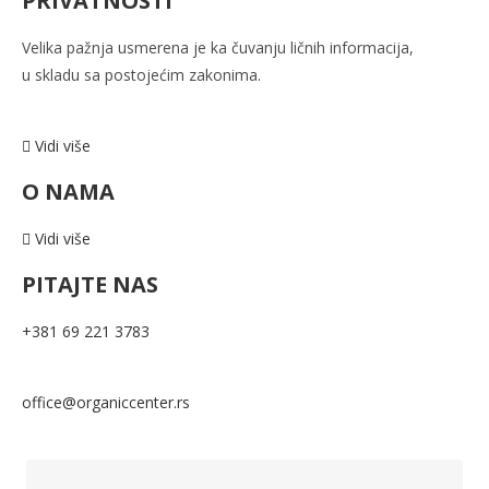
PRIVATNOSTI
Velika pažnja usmerena je ka
čuvanju ličnih informacija,
u
skladu sa postojećim zakonima.
Vidi više
O NAMA
Vidi više
PITAJTE NAS
+381 69 221 3783
office@organiccenter.rs