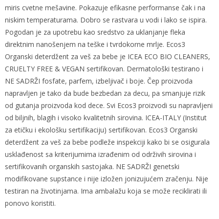
miris cvetne mešavine. Pokazuje efikasne performanse čak i na
niskim temperaturama. Dobro se rastvara u vodi i lako se ispira.
Pogodan je za upotrebu kao sredstvo za uklanjanje fleka
direktnim nanošenjem na teške i tvrdokorne mrlje. Ecos3
Organski deterdžent za veš za bebe je ICEA ECO BIO CLEANERS,
CRUELTY FREE & VEGAN sertifikovan. Dermatološki testirano i
NE SADRŽI fosfate, parfem, izbeljivač i boje. Čep proizvoda
napravljen je tako da bude bezbedan za decu, pa smanjuje rizik
od gutanja proizvoda kod dece. Svi Ecos3 proizvodi su napravljeni
od biljnih, blagih i visoko kvalitetnih sirovina. ICEA-ITALY (Institut
za etičku i ekološku sertifikaciju) sertifikovan. Ecos3 Organski
deterdžent za veš za bebe podleže inspekciji kako bi se osigurala
usklađenost sa kriterijumima izrađenim od održivih sirovina i
sertifikovanih organskih sastojaka. NE SADRŽI genetski
modifikovane supstance i nije izložen jonizujućem zračenju. Nije
testiran na životinjama. Ima ambalažu koja se može reciklirati ili
ponovo koristiti.