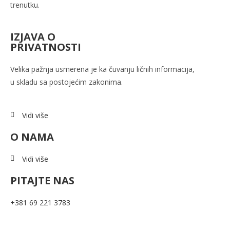
trenutku.
IZJAVA O
PRIVATNOSTI
Velika pažnja usmerena je ka
čuvanju ličnih informacija,
u
skladu sa postojećim zakonima.
Vidi više
O NAMA
Vidi više
PITAJTE NAS
+381 69 221 3783