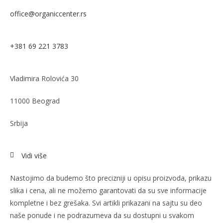
office@organiccenter.rs
+381 69 221 3783
Vladimira Rolovića 30
11000 Beograd
Srbija
Vidi više
Nastojimo da budemo što precizniji u opisu proizvoda, prikazu
slika i cena, ali ne možemo garantovati da su sve informacije
kompletne i bez grešaka. Svi artikli prikazani na sajtu su deo
naše ponude i ne podrazumeva da su dostupni u svakom