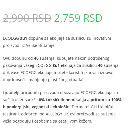
2,990
RSD
2,759
RSD
ECOEGG
3u1
dopune za eko-jaja za sušilicu su inovativni
proizvodi iz Velike Britanije.
Ovu dopunu od
40
sušenja, kupujete nakon potrošenog
pakovanja vašeg
ECOEGG
3u1
eko-jaja za sušilicu
40
sušenja
,
dok vaše ECOEGG eko-jaje možete koristiti iznova i iznova,
doprinoseći smanjenju plastičnog otpada!
Ljubitelji prirodnih proizvoda obožavaju ECOEGG eko-jaja za
sušilicu jer sadrže
0% toksičnih hemikalija a pritom su 100%
hipoalergijski, veganski i ekološki!
Dermatološki i klinički
testirani, odobreni od ALLERGY UK ovi proizvodi za sušenje
veša pogoduju i osobama sa osetljivom kožom.