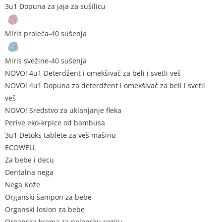
3u1 Dopuna za jaja za sušilicu
Miris proleća-40 sušenja
Miris svežine-40 sušenja
NOVO! 4u1 Deterdžent i omekšivač za beli i svetli veš
NOVO! 4u1 Dopuna za deterdžent i omekšivač za beli i svetli
veš
NOVO! Sredstvo za uklanjanje fleka
Perive eko-krpice od bambusa
3u1 Detoks tablete za veš mašinu
ECOWELL
Za bebe i decu
Dentalna nega
Nega Kože
Organski šampon za bebe
Organski losion za bebe
Organska krema za pelensku regiju