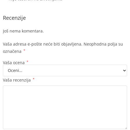
Recenzije
Još nema komentara.
Vaša adresa e-pošte neće biti objavljena.
Neophodna polja su
označena
*
Vaša ocena
*
Vaša recenzija
*