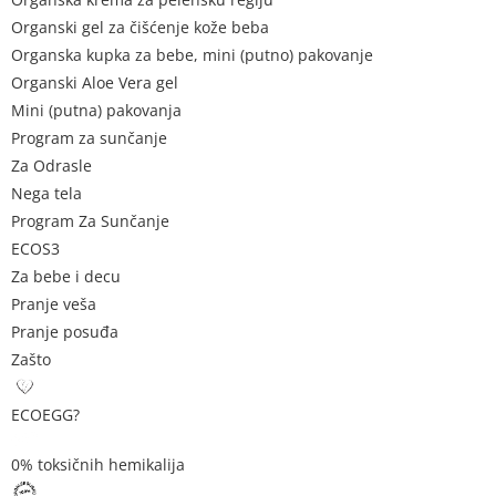
Organski gel za čišćenje kože beba
Organska kupka za bebe, mini (putno) pakovanje
Organski Aloe Vera gel
Mini (putna) pakovanja
Program za sunčanje
Za Odrasle
Nega tela
Program Za Sunčanje
ECOS3
Za bebe i decu
Pranje veša
Pranje posuđa
Zašto
ECOEGG?
0% toksičnih hemikalija