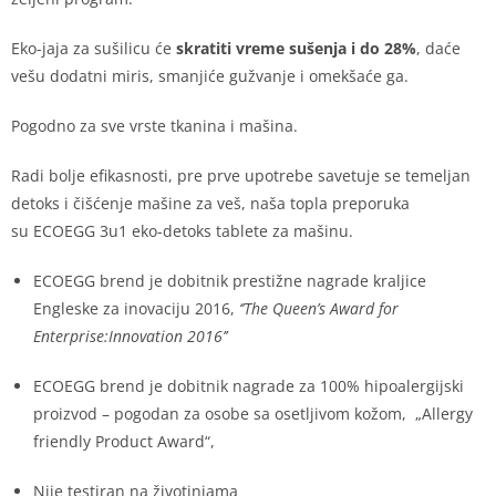
Eko-jaja za sušilicu će
skratiti vreme sušenja i do 28%
, daće
vešu dodatni miris, smanjiće gužvanje i omekšaće ga.
Pogodno za sve vrste tkanina i mašina.
Radi bolje efikasnosti, pre prve upotrebe savetuje se temeljan
detoks i čišćenje mašine za veš, naša topla preporuka
su ECOEGG 3u1 eko-detoks tablete za mašinu.
ECOEGG brend je dobitnik prestižne nagrade kraljice
Engleske za inovaciju 2016,
‘’The Queen’s Award for
Enterprise:Innovation 2016’’
ECOEGG brend je dobitnik nagrade za 100% hipoalergijski
proizvod – pogodan za osobe sa osetljivom kožom, „Allergy
friendly Product Award“,
Nije testiran na životinjama