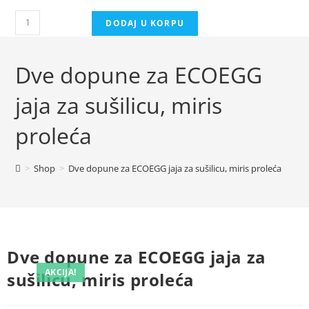
DODAJ U KORPU
Dve dopune za ECOEGG
jaja za sušilicu, miris
proleća
>
Shop
>
Dve dopune za ECOEGG jaja za sušilicu, miris proleća
Dve dopune za ECOEGG jaja za
AKCIJA!
sušilicu, miris proleća