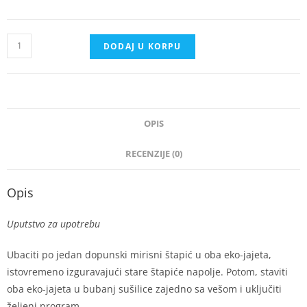
DODAJ U KORPU
OPIS
RECENZIJE (0)
Opis
Uputstvo za upotrebu
Ubaciti po jedan dopunski mirisni štapić u oba eko-jajeta,
istovremeno izguravajući stare štapiće napolje. Potom, staviti
oba eko-jajeta u bubanj sušilice zajedno sa vešom i uključiti
željeni program.