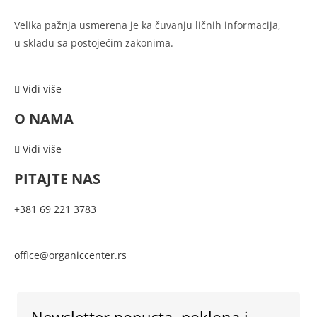
Velika pažnja usmerena je ka
čuvanju ličnih informacija,
u
skladu sa postojećim zakonima.
Vidi više
O NAMA
Vidi više
PITAJTE NAS
+381 69 221 3783
office@organiccenter.rs
Newsletter popusta, poklona i