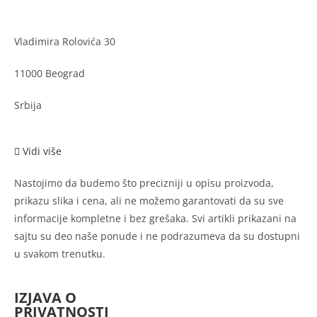
Vladimira Rolovića 30
11000 Beograd
Srbija
Vidi više
Nastojimo da budemo što precizniji u opisu proizvoda,
prikazu slika i cena, ali ne možemo garantovati da su sve
informacije kompletne i bez grešaka. Svi artikli prikazani na
sajtu su deo naše ponude i ne podrazumeva da su dostupni
u svakom trenutku.
IZJAVA O
PRIVATNOSTI