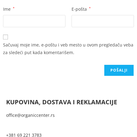
Ime
*
E-pošta
*
Sačuvaj moje ime, e-poštu i veb mesto u ovom pregledaču veba
za sledeći put kada komentarišem.
KUPOVINA, DOSTAVA I REKLAMACIJE
office@organiccenter.rs
+381 69 221 3783