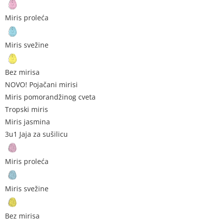
Miris proleća
Miris svežine
Bez mirisa
NOVO! Pojačani mirisi
Miris pomorandžinog cveta
Tropski miris
Miris jasmina
3u1 Jaja za sušilicu
Miris proleća
Miris svežine
Bez mirisa