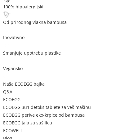
100% hipoalergijski
Od prirodnog vlakna bambusa
Inovativno
Smanjuje upotrebu plastike
Vegansko
Naša ECOEGG bajka
Q&A
ECOEGG
ECOEGG 3u1 detoks tablete za veš mašinu
ECOEGG perive eko-krpice od bambusa
ECOEGG jaja za sušilicu
ECOWELL
Blog