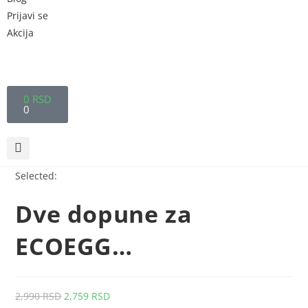
Prijavi se
Akcija
0
RSD
0
Selected:
Dve dopune za
ECOEGG…
2,990
RSD
2,759
RSD