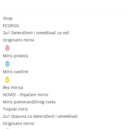
Shop
ECOEGG
2u1 Deterdžent i omekšivač za veš
Originalni mirisi
Miris proleća
Miris svežine
Bez mirisa
NOVO! – Pojačani mirisi
Miris pomorandžinog cveta
Tropski miris
2u1 Dopuna za deterdžent i omekšivač
Originalni mirisi