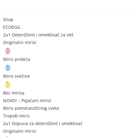
Shop
ECOEGG
2u1 Deterdžent i omekšivač za veš
Originalni mirisi
Miris proleća
Miris svežine
Bez mirisa
NOVO! – Pojačani mirisi
Miris pomorandžinog cveta
Tropski miris
2u1 Dopuna za deterdžent i omekšivač
Originalni mirisi