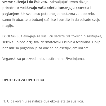
vreme sušenja i do čak 28%
. Zahvaljujući svom dizajnu
prirodno
omekšavaju vašu odeću i smanjuju potrebu i
peglanjem
. Uz sve to su potpuno jednostavna za upotrebu –
samo ih ubacite u bubanj sušilice i pustite ih da odrade svoju
magiju.
ECOEGG 3u1 eko-jaja za sušilicu sadrže 0% toksičnih sastojaka,
100% su hipoalergijska, dermatološki i klinički testirana. Linija
bez mirisa pogodna je za one sa najosetljivijom kožom.
Veganski su proizvod i nisu testirani na životinjama.
UPUTSTVO ZA UPOTREBU
U pakovanju se nalaze dva eko-jajeta za sušilicu.