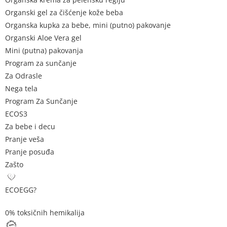
Organski gel za čišćenje kože beba
Organska kupka za bebe, mini (putno) pakovanje
Organski Aloe Vera gel
Mini (putna) pakovanja
Program za sunčanje
Za Odrasle
Nega tela
Program Za Sunčanje
ECOS3
Za bebe i decu
Pranje veša
Pranje posuđa
Zašto
ECOEGG?
0% toksičnih hemikalija