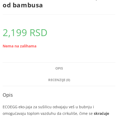
od bambusa
2,199
RSD
Nema na zalihama
OPIS
RECENZIJE (0)
Opis
ECOEGG eko-jaja za sušilicu odvajaju veš u bubnju i
omogućavaju toplom vazduhu da cirkuliše, čime se
skraćuje