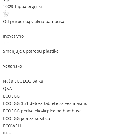
100% hipoalergijski
Od prirodnog vlakna bambusa
Inovativno
Smanjuje upotrebu plastike
Vegansko
Naša ECOEGG bajka
Q&A
ECOEGG
ECOEGG 3u1 detoks tablete za veš mašinu
ECOEGG perive eko-krpice od bambusa
ECOEGG jaja za sušilicu
ECOWELL
Blog