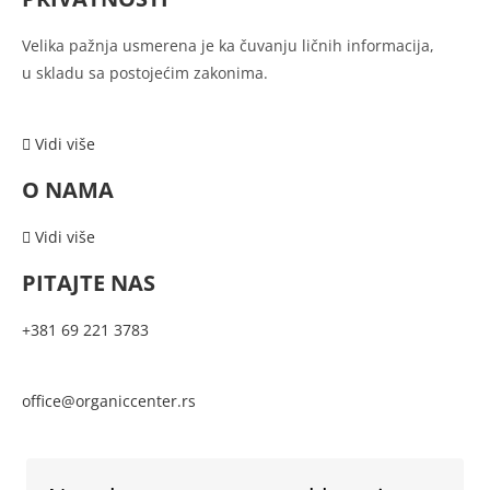
Velika pažnja usmerena je ka
čuvanju ličnih informacija,
u
skladu sa postojećim zakonima.
Vidi više
O NAMA
Vidi više
PITAJTE NAS
+381 69 221 3783
office@organiccenter.rs