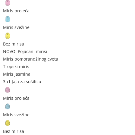
Miris proleća
Miris svežine
Bez mirisa
NOVO! Pojačani mirisi
Miris pomorandžinog cveta
Tropski miris
Miris jasmina
3u1 Jaja za sušilicu
Miris proleća
Miris svežine
Bez mirisa