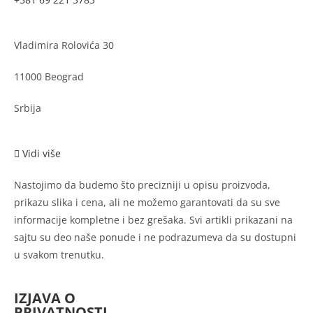
Vladimira Rolovića 30
11000 Beograd
Srbija
Vidi više
Nastojimo da budemo što precizniji u opisu proizvoda,
prikazu slika i cena, ali ne možemo garantovati da su sve
informacije kompletne i bez grešaka. Svi artikli prikazani na
sajtu su deo naše ponude i ne podrazumeva da su dostupni
u svakom trenutku.
IZJAVA O
PRIVATNOSTI