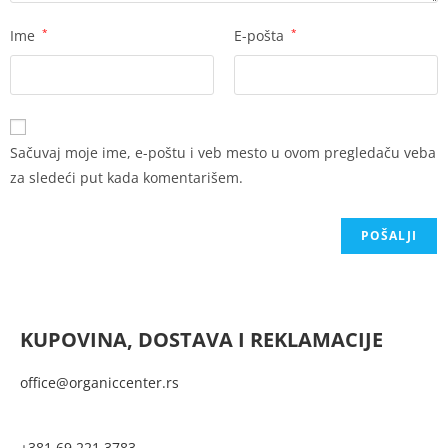
Ime
*
E-pošta
*
Sačuvaj moje ime, e-poštu i veb mesto u ovom pregledaču veba
za sledeći put kada komentarišem.
KUPOVINA, DOSTAVA I REKLAMACIJE
office@organiccenter.rs
+381 69 221 3783