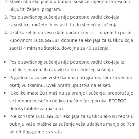
Staviti oba eko-jajeta u bubanj sušilice zajedno sa vešom i
uključiti željeni program.
Posle završenog sušenja nije potrebno vaditi eko-jaja
iz sušilice, možete ih ostaviti tu do sledećeg sušenja
Ukoliko želite da vešu date dodatni miris – možete to postići
kupovinom
ECOEGG 3u1 dopune za eko-jaja za sušilicu
koja
sadrži 4 mirisna štapića, dovoljna za 40 sušenja.
Posle završenog sušenja nije potrebno vaditi eko-jaja iz
sušilice, možete ih ostaviti tu do sledećeg sušenja.
Pogodna su za sve vrste tkanina i programa, sem za veoma
osetljivu tkaninu. Uvek pratiti uputstva na etiketi.
Ukoliko imate 2u1 mašinu za pranje i sušenje, preporučuje
se jednom mesečno detkos mašine (preporuka:
ECOEGG
detoks tablete za mašinu
).
Ne koristite ECOEGG 3u1 eko-jaja za sušilicu ako su rebra u
bubnju vaše mašine za sušenje veša udaljena manje od 7cm
od dihting-gume za vrata.