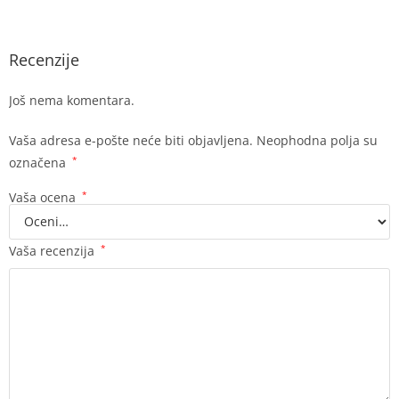
Recenzije
Još nema komentara.
Vaša adresa e-pošte neće biti objavljena.
Neophodna polja su
označena
*
Vaša ocena
*
Vaša recenzija
*