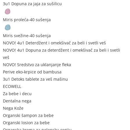
3u1 Dopuna za jaja za sušilicu
Miris proleća-40 sušenja
Miris svežine-40 sušenja
NOVO! 4u1 Deterdžent i omekšivač za beli i svetli veš
NOVO! 4u1 Dopuna za deterdžent i omekšivač za beli i svetli
veš
NOVO! Sredstvo za uklanjanje fleka
Perive eko-krpice od bambusa
3u1 Detoks tablete za veš mašinu
ECOWELL
Za bebe i decu
Dentalna nega
Nega Kože
Organski šampon za bebe
Organski losion za bebe
Organska krema za pelensku regiju