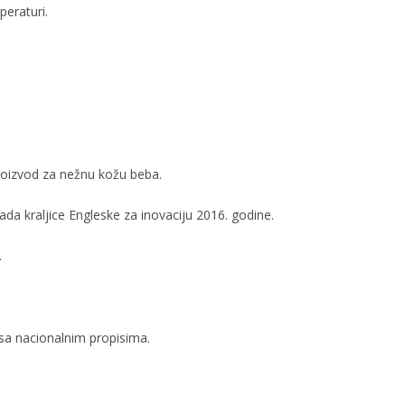
eraturi.
roizvod za nežnu kožu beba.
da kraljice Engleske za inovaciju 2016. godine.
.
sa nacionalnim propisima.