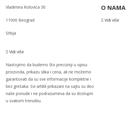
O NAMA
Vladimira Rolovića 30
11000 Beograd
Vidi više
Srbija
Vidi više
Nastojimo da budemo što precizniji u opisu
proizvoda, prikazu slika i cena, ali ne možemo
garantovati da su sve informacije kompletne i
bez grešaka. Svi artikli prikazani na sajtu su deo
naše ponude i ne podrazumeva da su dostupni
u svakom trenutku.