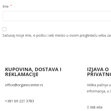
Ime
*
Sačuvaj moje ime, e-poštu i veb mesto u ovom pregledaču veba za
KUPOVINA, DOSTAVA I
IZJAVA O
REKLAMACIJE
PRIVATN
office@organiccenter.rs
Velika pažnja 
informacija, u
+381 69 221 3783
Vidi više