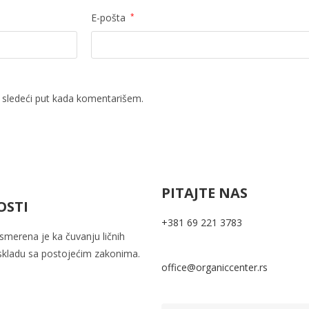
E-pošta
*
 sledeći put kada komentarišem.
PITAJTE NAS
OSTI
+381 69 221 3783
usmerena je ka
čuvanju ličnih
skladu sa postojećim zakonima.
office@organiccenter.rs