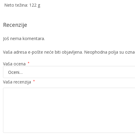
Neto težina: 122 g
Recenzije
Još nema komentara.
Vaša adresa e-pošte neće biti objavljena.
Neophodna polja su ozn
Vaša ocena
*
Vaša recenzija
*