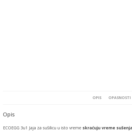
OPIS
OPASNOSTI 
Opis
ECOEGG 3u1 Jaja za sušilicu u isto vreme
skraćuju vreme sušenja