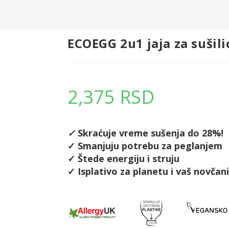
ECOEGG 2u1 jaja za sušili
2,375
RSD
✓
Skraćuje vreme sušenja do 28%!
✓ Smanjuju potrebu za peglanjem
✓ Štede energiju i struju
✓ Isplativo za planetu i vaš novčan