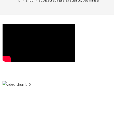
>
Shop
>
ECOEGG 2u1 jaja za sušilicu, bez mirisa