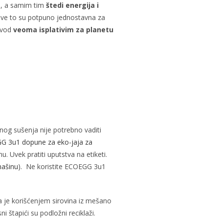
je, a samim tim
štedi energija i
sve to su potpuno jednostavna za
izvod
veoma isplativim za planetu
enog sušenja nije potrebno vaditi
G 3u1 dopune za eko-jaja za
 Uvek pratiti uputstva na etiketi.
mašinu
). Ne koristite ECOEGG 3u1
na je korišćenjem sirovina iz mešano
i štapići su podložni reciklaži.