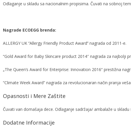
Odlaganje u skladu sa nacionalnim propisima. Čuvati na sobnoj temp
Nagrade ECOEGG brenda:
ALLERGY UK ‘’Allergy Friendly Product Award’’ nagrada od 2011-e.
“Gold Award for Baby Skincare product 2014″ nagrada za najbolji p
„The Queen’s Award for Enterprise: Innovation 2016“ prestižna nagra
“Climate Week Award” nagrada za revolucionaran način pranja veša
Opasnosti i Mere Zaštite
Čuvati van domašaja dece. Odlaganje sadržaja/ ambalaže u skladu 
Dodatne Informacije