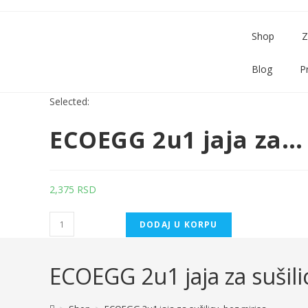
Shop
Z
Blog
Pr
Selected:
ECOEGG 2u1 jaja za…
2,375
RSD
DODAJ U KORPU
ECOEGG 2u1 jaja za sušili