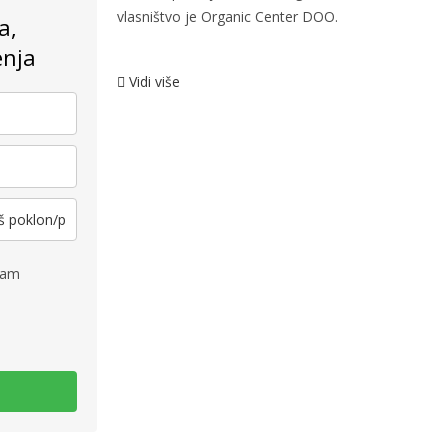
vlasništvo je
Organic Center DOO.
a,
enja
Vidi više
mam