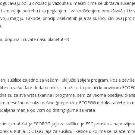
omogućavaju bolju cirkulaciju vazduha u mašini čime se ubrzava sušen
i smanjuju potrebu i za peglanjem i za korišćenjem omekšivača. Uz 
voju magiju. Takođe, princip višekratnih jaja za sušilicu čini ovaj pro
.
ipu dopuna i čuvate našu planetu! <3
banj sušilice zajedno sa vešom i uključiti željeni program. Posle završ
 želite da vešu date dodatni miris – možete to postići kupovinom
ECOEG
na su za sve vrste tkanina i programa, sem za veoma osetljivu tkaninu.
dnom mesečno detoks mašine (preporuka:
ECOEGG detoks tablete za 
a udaljena manje od 7cm od dihting-gume za vrata
principima! Kutija ECOEGG jaja za sušilicu je FSC porekla – napravlje
orekla. Kutija ECOEGG jaja za sušilicu i kesice u kojima se nalaze mirisn