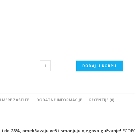
DODAJ U KORPU
I MERE ZAŠTITE
DODATNE INFORMACIJE
RECENZIJE (0)
 i do 28%, omekšavaju veš i smanjuju njegovo gužvanje!
ECOEGG