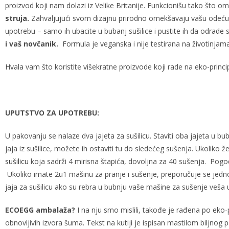
proizvod koji nam dolazi iz Velike Britanije. Funkcionišu tako što 
struja.
Zahvaljujući svom dizajnu prirodno omekšavaju vašu odeću 
upotrebu – samo ih ubacite u bubanj sušilice i pustite ih da odrade s
i vaš novčanik.
Formula je veganska i nije testirana na životinjama
Hvala vam što koristite višekratne proizvode koji rade na eko-princ
UPUTSTVO ZA UPOTREBU:
U pakovanju se nalaze dva jajeta za sušilicu. Staviti oba jajeta u bu
jaja iz sušilice, možete ih ostaviti tu do sledećeg sušenja. Ukoliko
sušilicu
koja sadrži 4 mirisna štapića, dovoljna za 40 sušenja. Pogod
Ukoliko imate 2u1 mašinu za pranje i sušenje, preporučuje se je
jaja za sušilicu ako su rebra u bubnju vaše mašine za sušenje veš
ECOEGG ambalaža?
I na nju smo mislili, takođe je rađena po eko-
obnovljivih izvora šuma. Tekst na kutiji je ispisan mastilom biljnog p