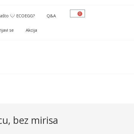
0
ašto
ECOEGG?
Q&A
ijavi se
Akcija
cu, bez mirisa