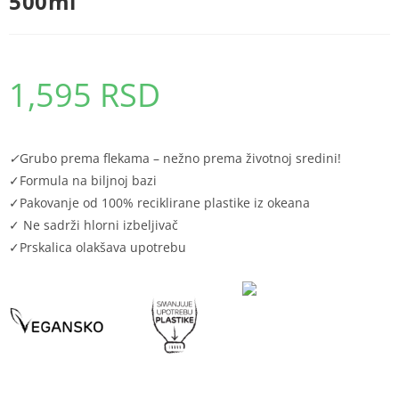
500ml
1,595
RSD
✓
Grubo prema flekama – nežno prema životnoj sredini!
✓Formula na biljnoj bazi
✓Pakovanje od 100% reciklirane plastike iz okeana
✓ Ne sadrži hlorni izbeljivač
✓Prskalica olakšava upotrebu