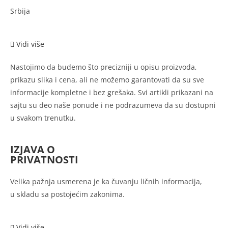
Srbija
Vidi više
Nastojimo da budemo što precizniji u opisu proizvoda,
prikazu slika i cena, ali ne možemo garantovati da su sve
informacije kompletne i bez grešaka. Svi artikli prikazani na
sajtu su deo naše ponude i ne podrazumeva da su dostupni
u svakom trenutku.
IZJAVA O
PRIVATNOSTI
Velika pažnja usmerena je ka
čuvanju ličnih informacija,
u
skladu sa postojećim zakonima.
Vidi više