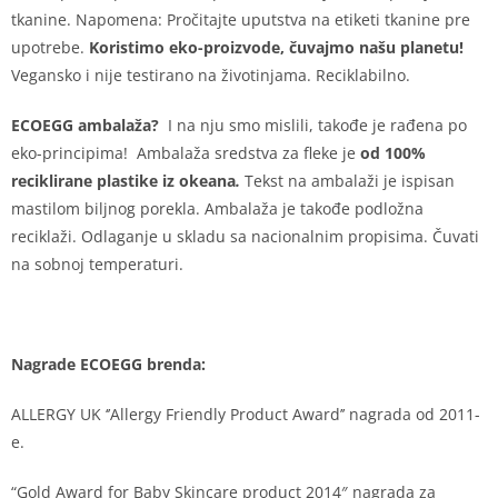
tkanine. Napomena: Pročitajte uputstva na etiketi tkanine pre
upotrebe.
Koristimo eko-proizvode, čuvajmo našu planetu!
Vegansko i nije testirano na životinjama. Reciklabilno.
ECOEGG ambalaža?
I na nju smo mislili, takođe je rađena po
eko-principima! Ambalaža sredstva za fleke je
od 100%
reciklirane plastike iz okeana
.
Tekst na ambalaži je ispisan
mastilom biljnog porekla. Ambalaža je takođe podložna
reciklaži. Odlaganje u skladu sa nacionalnim propisima. Čuvati
na sobnoj temperaturi.
Nagrade ECOEGG brenda:
ALLERGY UK ‘’Allergy Friendly Product Award’’ nagrada od 2011-
e.
“Gold Award for Baby Skincare product 2014″ nagrada za