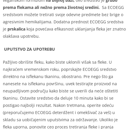
veganskom formulom
na biljnoj bazi,
ovo sredstvo je
grubo
prema flekama ali nežno prema životnoj sredini.
Sa ECOEGG
sredstvom možete tretirati svoje odevne predmete bez brige o
agresivnim hemikalijama. Dodatna prednost ECOEGG sredstva
je
prskalica
koja povećava efikasnost uklanjanja fleka jer znatno
olakšava upotrebu.
UPUTSTVO ZA UPOTREBU
Pažljivo obrišite fleku, kako biste uklonili višak sa fleke. U
najkraćem vremenskom roku, poprskajte ECOEGG sredstvo
direktno na isflekanu tkaninu, obostrano. Pre nego što ga
nanesete na isflekanu površinu, uvek testirajte proizvod na
neupadljivom području kako biste se uverili da neće oštetiti
tkaninu. Ostavite sredstvo da deluje 10 minuta kako bi se
postigao najbolji rezultat. Nakon tretmana, operite odeću
(preporučujemo ECOEGG deterdžent i omekšivač za veš) u
skladu sa uobičajenim uputstvima za održavanje. Ukoliko je
fleka uporna, ponovite ceo proces tretiranja fleke i pranja