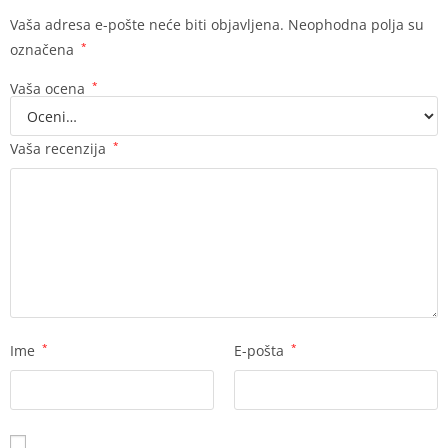
Vaša adresa e-pošte neće biti objavljena.
Neophodna polja su
označena
*
Vaša ocena
*
Vaša recenzija
*
Ime
*
E-pošta
*