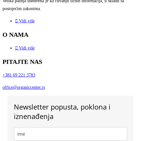
Velika pažnja usmerena je ka
čuvanju ličnih informacija, u
skladu sa
postojećim zakonima.
Vidi više
O NAMA
Vidi više
PITAJTE NAS
+381 69 221 3783
office@organiccenter.rs
Newsletter popusta, poklona i
iznenađenja