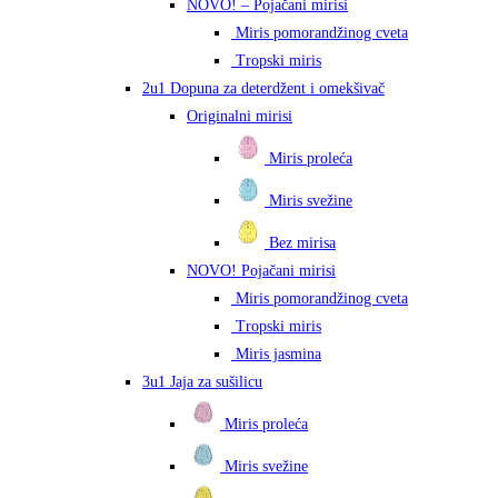
NOVO! – Pojačani mirisi
Miris pomorandžinog cveta
Tropski miris
2u1 Dopuna za deterdžent i omekšivač
Originalni mirisi
Miris proleća
Miris svežine
Bez mirisa
NOVO! Pojačani mirisi
Miris pomorandžinog cveta
Tropski miris
Miris jasmina
3u1 Jaja za sušilicu
Miris proleća
Miris svežine