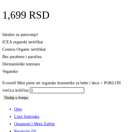
1,699
RSD
Idealno za putovanja!
ICEA organski sertifikat
Cosmos Organic sertifikat
Bez parabena i parafina
Dermatološki testirano
Vegansko
Ecowell Mini putni set organske kozmetike za bebe i decu + POKLON
vrećica količina
Dodaj u korpu
Opis
Lista Sastojaka
Opasnosti i Mere Zaštite
Recenzije (0)