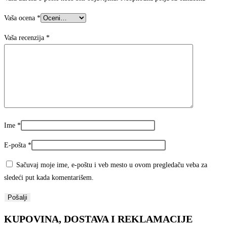
Vaša ocena
*
Vaša recenzija
*
Ime
*
E-pošta
*
Sačuvaj moje ime, e-poštu i veb mesto u ovom pregledaču veba za
sledeći put kada komentarišem.
KUPOVINA, DOSTAVA I REKLAMACIJE