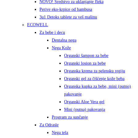
NOVO! Sredstvo za uklanjanje fleka
Perive eko-krpice od bambusa
3u1 Detoks tablete za veš mašinu
ECOWELL
Za bebe i decu
Dentalna nega
Nega Kože
Organski šampon za bebe
Organski losion za bebe
Organska krema za pelensku regiju
Organski gel za čišćenje kože beba
Organska kupka za bebe, mini (putno)
pakovanje
Organski Aloe Vera gel
Mini (putna) pakovanja
Program za sunčanje
Za Odrasle
Nega tela