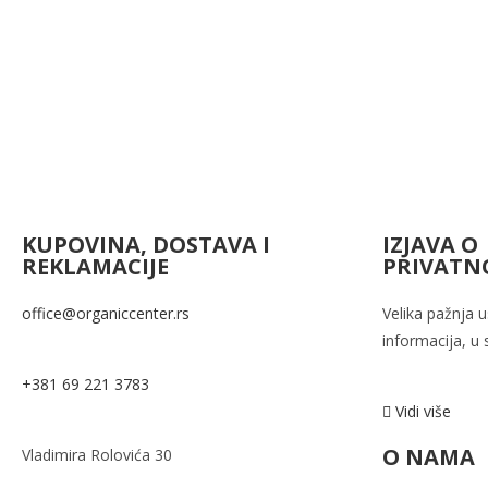
KUPOVINA, DOSTAVA I
IZJAVA O
REKLAMACIJE
PRIVATN
office@organiccenter.rs
Velika pažnja 
informacija, u
+381 69 221 3783
Vidi više
O NAMA
Vladimira Rolovića 30