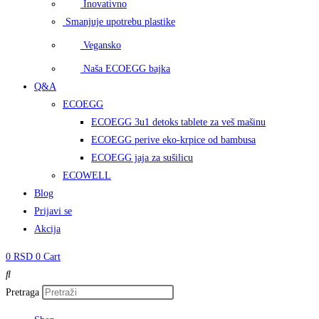
Inovativno
Smanjuje upotrebu plastike
Vegansko
Naša ECOEGG bajka
Q&A
ECOEGG
ECOEGG 3u1 detoks tablete za veš mašinu
ECOEGG perive eko-krpice od bambusa
ECOEGG jaja za sušilicu
ECOWELL
Blog
Prijavi se
Akcija
0
RSD
0
Cart
Pretraga