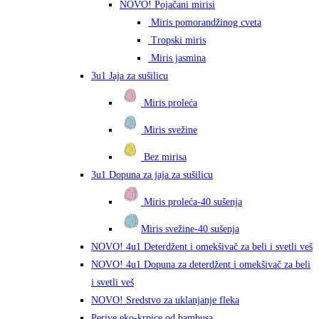
NOVO! Pojačani mirisi
Miris pomorandžinog cveta
Tropski miris
Miris jasmina
3u1 Jaja za sušilicu
Miris proleća
Miris svežine
Bez mirisa
3u1 Dopuna za jaja za sušilicu
Miris proleća-40 sušenja
Miris svežine-40 sušenja
NOVO! 4u1 Deterdžent i omekšivač za beli i svetli veš
NOVO! 4u1 Dopuna za deterdžent i omekšivač za beli
i svetli veš
NOVO! Sredstvo za uklanjanje fleka
Perive eko-krpice od bambusa