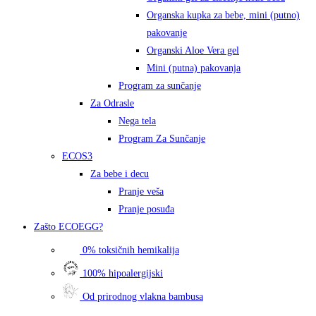
Organska kupka za bebe, mini (putno)
pakovanje
Organski Aloe Vera gel
Mini (putna) pakovanja
Program za sunčanje
Za Odrasle
Nega tela
Program Za Sunčanje
ECOS3
Za bebe i decu
Pranje veša
Pranje posuđa
Zašto
ECOEGG?
0% toksičnih hemikalija
100% hipoalergijski
Od prirodnog vlakna bambusa