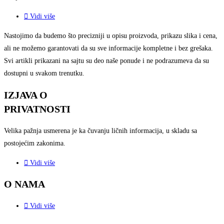
Vidi više
Nastojimo da budemo što precizniji u opisu proizvoda, prikazu slika i cena,
ali ne možemo garantovati da su sve informacije kompletne i bez grešaka.
Svi artikli prikazani na sajtu su deo naše ponude i ne podrazumeva da su
dostupni u svakom trenutku.
IZJAVA O
PRIVATNOSTI
Velika pažnja usmerena je ka
čuvanju ličnih informacija, u
skladu sa
postojećim zakonima.
Vidi više
O NAMA
Vidi više