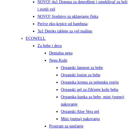
NOVO! 4u1 Dopuna za deterdžent i omekšivač za beli
i svetli veš
NOVO! Sredstvo za uklanjanje fleka
Perive eko-krpice od bambusa
3u1 Detoks tablete za veš mašinu
ECOWELL
Za bebe i decu
Dentalna nega
Nega Kože
Organski šampon za bebe
Organski losion za bebe
Organska krema za pelensku regiju
Organski gel za čišćenje kože beba
Organska kupka za bebe, mini (putno)
pakovanje
Organski Aloe Vera gel
Mini (putna) pakovanja
Program za sunčanje