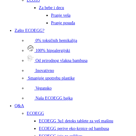
ECOS3
Za bebe i decu
Pranje veša
Pranje posuđa
Zašto
ECOEGG?
0% toksičnih hemikalija
100% hipoalergijski
Od prirodnog vlakna bambusa
Inovativno
Smanjuje upotrebu plastike
Vegansko
Naša ECOEGG bajka
Q&A
ECOEGG
ECOEGG 3u1 detoks tablete za veš mašinu
ECOEGG perive eko-krpice od bambusa