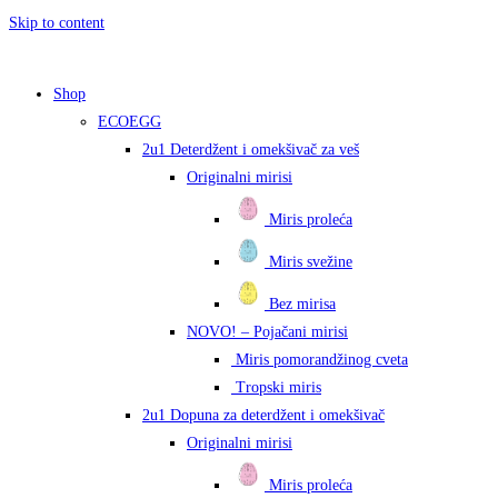
Skip to content
Shop
ECOEGG
2u1 Deterdžent i omekšivač za veš
Originalni mirisi
Miris proleća
Miris svežine
Bez mirisa
NOVO! – Pojačani mirisi
Miris pomorandžinog cveta
Tropski miris
2u1 Dopuna za deterdžent i omekšivač
Originalni mirisi
Miris proleća