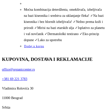
Moćna kombinacija deterdženta, omekšivača, izbeljivača
na bazi kiseonika i sredstva za uklanjanje fleka! ✓Na bazi
kiseonika i bez hlornih izbeljivača! ✓Nežno prema koži i
prirodi ✓Mirisi na bazi etarskih ulja ✓Isplativo za planetu
i vaš novčanik ✓Dermatološki testirano ✓Eko-princip
dopune ✓Lako za upotrebu
Dodaj u korpu
KUPOVINA, DOSTAVA I REKLAMACIJE
office@organiccenter.rs
+381 69 221 3783
Vladimira Rolovića 30
11000 Beograd
Srbija