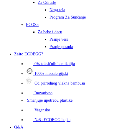
Za Odrasle
Nega tela
Program Za Sunčanje
ECOS3
Za bebe i decu
Pranje veša
Pranje posuđa
Zašto
ECOEGG?
0% toksičnih hemikalija
100% hipoalergijski
Od prirodnog vlakna bambusa
Inovativno
Smanjuje upotrebu plastike
Vegansko
Naša ECOEGG bajka
Q&A