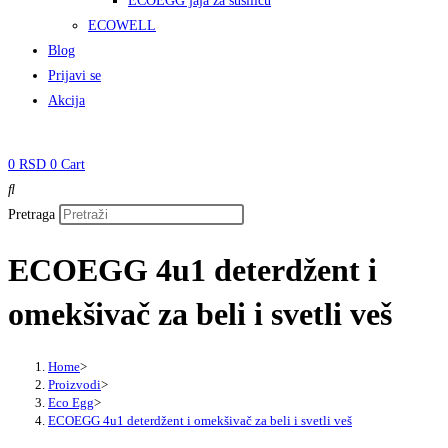
ECOEGG jaja za sušilicu
ECOWELL
Blog
Prijavi se
Akcija
0
RSD
0
Cart
Pretraga
ECOEGG 4u1 deterdžent i
omekšivač za beli i svetli veš
Home
>
Proizvodi
>
Eco Egg
>
ECOEGG 4u1 deterdžent i omekšivač za beli i svetli veš