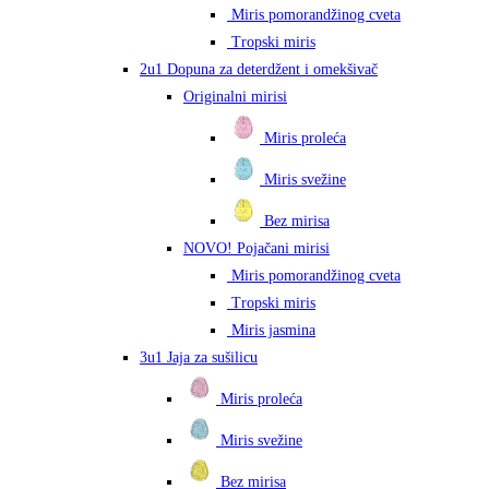
Miris pomorandžinog cveta
Tropski miris
2u1 Dopuna za deterdžent i omekšivač
Originalni mirisi
Miris proleća
Miris svežine
Bez mirisa
NOVO! Pojačani mirisi
Miris pomorandžinog cveta
Tropski miris
Miris jasmina
3u1 Jaja za sušilicu
Miris proleća
Miris svežine
Bez mirisa