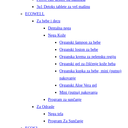
3u1 Detoks tablete za veš mašinu
ECOWELL
Za bebe i decu
Dentalna nega
Nega Kože
Organski šampon za bebe
Organski losion za bebe
Organska krema za pelensku regiju
Organski gel za čišćenje kože beba
Organska kupka za bebe, mini (putno)
pakovanje
Organski Aloe Vera gel
Mini (putna) pakovanja
Program za sunčanje
Za Odrasle
Nega tela
Program Za Sunčanje