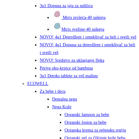
3u1 Dopuna za jaja za sušilicu
Miris proleća-40 sušenja
Miris svežine-40 sušenja
NOVO! 4u1 Deterdžent i omekšivač za beli i svetli veš
NOVO! 4u1 Dopuna za deterdžent i omekšivač za beli
i svetli veš
NOVO! Sredstvo za uklanjanje fleka
Perive eko-krpice od bambusa
3u1 Detoks tablete za veš mašinu
ECOWELL
Za bebe i decu
Dentalna nega
Nega Kože
Organski šampon za bebe
Organski losion za bebe
Organska krema za pelensku regiju
Organski gel za čišćenje kože beba