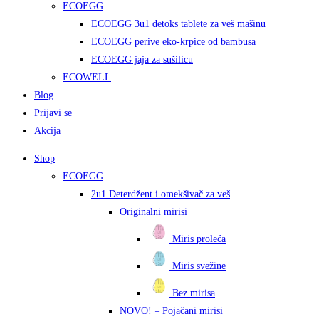
ECOEGG
ECOEGG 3u1 detoks tablete za veš mašinu
ECOEGG perive eko-krpice od bambusa
ECOEGG jaja za sušilicu
ECOWELL
Blog
Prijavi se
Akcija
Shop
ECOEGG
2u1 Deterdžent i omekšivač za veš
Originalni mirisi
Miris proleća
Miris svežine
Bez mirisa
NOVO! – Pojačani mirisi