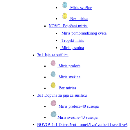
Miris svežine
Bez mirisa
NOVO! Pojačani mirisi
Miris pomorandžinog cveta
Tropski miris
Miris jasmina
3u1 Jaja za sušilicu
Miris proleća
Miris svežine
Bez mirisa
3u1 Dopuna za jaja za sušilicu
Miris proleća-40 sušenja
Miris svežine-40 sušenja
NOVO! 4u1 Deterdžent i omekšivač za beli i svetli veš