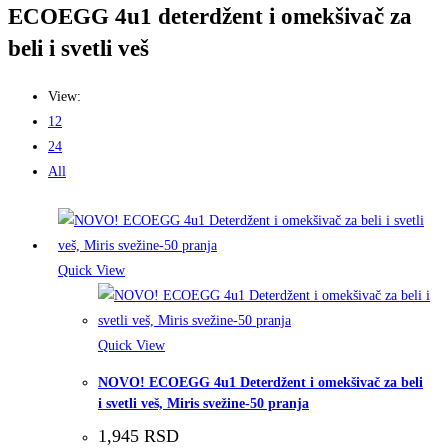
ECOEGG 4u1 deterdžent i omekšivač za
beli i svetli veš
View:
12
24
All
Quick View
Quick View
NOVO! ECOEGG 4u1 Deterdžent i omekšivač za beli
i svetli veš, Miris svežine-50 pranja
1,945
RSD