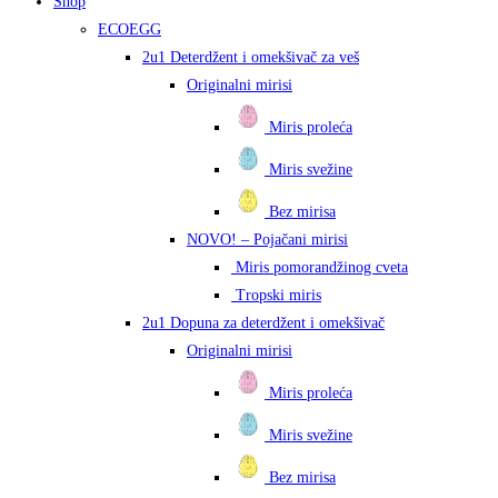
Shop
ECOEGG
2u1 Deterdžent i omekšivač za veš
Originalni mirisi
Miris proleća
Miris svežine
Bez mirisa
NOVO! – Pojačani mirisi
Miris pomorandžinog cveta
Tropski miris
2u1 Dopuna za deterdžent i omekšivač
Originalni mirisi
Miris proleća
Miris svežine
Bez mirisa