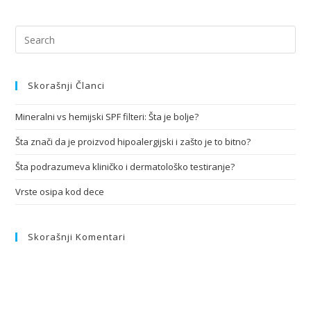
Skorašnji Članci
Mineralni vs hemijski SPF filteri: Šta je bolje?
Šta znači da je proizvod hipoalergijski i zašto je to bitno?
Šta podrazumeva kliničko i dermatološko testiranje?
Vrste osipa kod dece
Skorašnji Komentari