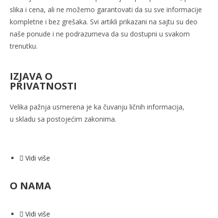
slika i cena, ali ne možemo garantovati da su sve informacije
kompletne i bez grešaka. Svi artikli prikazani na sajtu su deo
naše ponude i ne podrazumeva da su dostupni u svakom
trenutku.
IZJAVA O
PRIVATNOSTI
Velika pažnja usmerena je ka
čuvanju ličnih informacija,
u
skladu sa postojećim zakonima.
Vidi više
O NAMA
Vidi više